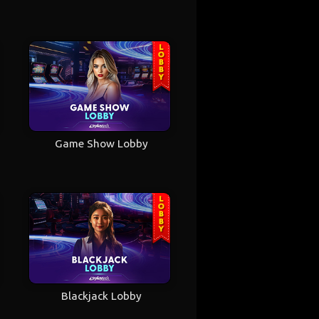
Game Show Lobby
Blackjack Lobby