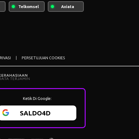
Telkomsel
Axiata
RIVASI
|
PERSETUJUAN COOKIES
Ketik Di Google:
SALDO4D