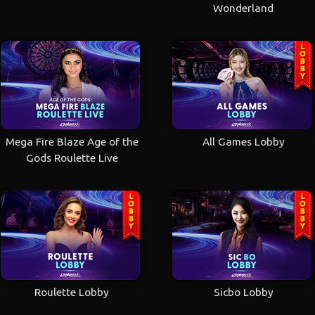
Wonderland
Mega Fire Blaze Age of the
All Games Lobby
Gods Roulette Live
Roulette Lobby
Sicbo Lobby