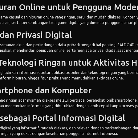
uran Online untuk Pengguna Mode
 casual dan hiburan online yang ringan, seru, dan mudah diakses. Konten 
hiburan, serta perkembangan tren game digital yang diminati pengguna smar
an Privasi Digital
keamanan akun dan perlindungan data pribadi menjadi hal penting. SALDO4D 
gakan, menghindari penipuan online, serta menjaga privasi digital saat menggu
Teknologi Ringan untuk Aktivitas H
hadirkan informasi seputar aplikasi populer dan teknologi ringan yang berma
latform hiburan, hingga fitur praktis yang memudahkan aktivitas online.
artphone dan Komputer
ng ringan agar nyaman diakses melalui berbagai perangkat, baik smartphone
 dan menemukan informasi yang dibutuhkan dengan lebih cepat tanpa proses ya
bagai Portal Informasi Digital
gital yang informatif, mudah diakses, dan relevan dengan perkembangan duni
ringan yang dekat dengan keseharian pengguna internet Indonesia.