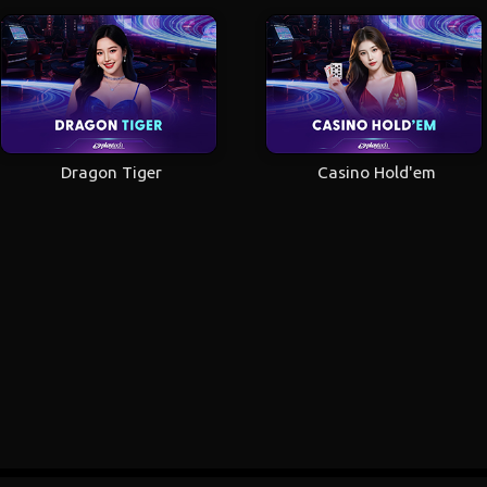
Dragon Tiger
Casino Hold'em