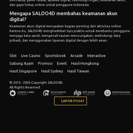
dan gaya hidup online untuk pengguna Indonesia.
Mengapa SALDO4D membahas keamanan akun
digital?
Keamanan akun digital merupakan bagian penting dari aktivitas online.
Karena itu, SALDO4D menghadirkan tips praktis untuk membantu pengguna
menjaga kata sandi, mengenali tautan mencurigakan, melindungi data
pribadi, dan menggunakan layanan digital dengan lebih aman.
Slot
Live Casino
Sportsbook
Arcade
Interactive
Sabung Ayam
Promosi
Event
Hasil Hongkong
Hasil Singapore
Hasil Sydney
Hasil Taiwan
© 2015 - 2026 Copyright SALDO4D.
All Rights Reserved.
LAPOR PUSAT