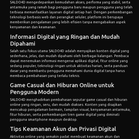
SALDO4D mengedepankan kemudahan akses, performa yang stabil, serta
antarmuka yang ramah bagi pengguna baru maupun pengguna yang telah
terbiasa memanfaatkan layanan digital setiap hari. Dengan perkembangan
teknologi berbasis web dan perangkat seluler, platform ini berupaya
memberikan pengalaman yang lebih efisien tanpa mengabaikan aspek
kenyamanan dan keamanan.
Informasi Digital yang Ringan dan Mudah
Dipahami
Salah satu fokus utama SALDO4D adalah menyajikan konten digital yang
sederhana, jelas, dan mudah dipahami oleh berbagai kalangan. Pembaca
dapat menemukan informasi mengenai aplikasi digital, fitur online yang
sedang populer, teknologi ringan untuk aktivitas harian, serta panduan
dasar yang membantu pengguna memahami dunia digital tanpa harus
membaca pembahasan yang terlalu teknis.
Game Casual dan Hiburan Online untuk
Pengguna Modern
SALDO4D menghadirkan pembahasan seputar game casual dan hiburan
online yang ringan, seru, dan mudah diakses. Konten yang disajikan
mencakup pengalaman bermain, tampilan visual, kenyamanan antarmuka,
fitur hiburan, serta perkembangan tren game digital yang diminati
pengguna smartphone maupun desktop.
Tips Keamanan Akun dan Privasi Digital
Aktivitas online yang semakin padat membuat keamanan akun dan