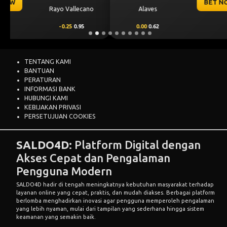
BET NOW
Alaves
Getafe
0.00
0.62
0.00
-0.72
TENTANG KAMI
BANTUAN
PERATURAN
INFORMASI BANK
HUBUNGI KAMI
KEBIJAKAN PRIVASI
PERSETUJUAN COOKIES
SALDO4D
: Platform Digital dengan
Akses Cepat dan Pengalaman
Pengguna Modern
SALDO4D
hadir di tengah meningkatnya kebutuhan masyarakat terhadap
layanan online yang cepat, praktis, dan mudah diakses. Berbagai platform
berlomba menghadirkan inovasi agar pengguna memperoleh pengalaman
yang lebih nyaman, mulai dari tampilan yang sederhana hingga sistem
keamanan yang semakin baik.