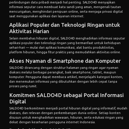
perlindungan data pribadi menjadi hal penting. SALDO4D menyajikan
informasi seputar cara membuat kata sandi yang aman, mengenali tautan
mencurigakan, menghindari penipuan online, serta menjaga privasi digital
saat menggunakan aplikasi dan layanan internet.
Aplikasi Populer dan Teknologi Ringan untuk
Aktivitas Harian
Selain membahas hiburan digital, SALDO4D menghadirkan informasi seputar
aplikasi populer dan teknologi ringan yang bermanfaat untuk kehidupan
sehari-hari — mulai dari aplikasi komunikasi, alat bantu produktivitas,
platform hiburan, hingga fitur praktis yang memudahkan aktivitas online.
Akses Nyaman di Smartphone dan Komputer
SALDO4D dirancang dengan struktur halaman yang ringan agar nyaman
diakses melalui berbagai perangkat, baik smartphone, tablet, maupun
komputer. Pengguna dapat membaca artikel, menjelajahi kategori konten,
dan menemukan informasi yang dibutuhkan dengan lebih cepat tanpa
proses yang rumit.
Komitmen SALDO4D sebagai Portal Informasi
Digital
SALDO4D berkomitmen menjadi portal hiburan digital yang informatif, mudah
diakses, dan relevan dengan perkembangan dunia online. Setiap konten
disusun untuk menghadirkan wawasan, hiburan, serta edukasi ringan yang
dekat dengan keseharian pengguna internet Indonesia.