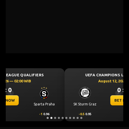
UEFA CHAMPIONS LEAGUE QUALIFIERS
August 12, 2026 — 01:30 WIB
0 : 0
Previous
Next
BET NOW
SK Sturm Graz
Fenerbahce
-0.5
0.95
0.5
0.87