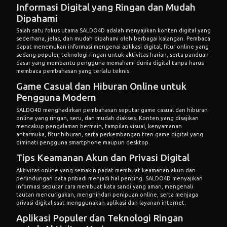
Informasi Digital yang Ringan dan Mudah
Dipahami
Salah satu fokus utama SALDO4D adalah menyajikan konten digital yang
sederhana, jelas, dan mudah dipahami oleh berbagai kalangan. Pembaca
dapat menemukan informasi mengenai aplikasi digital, fitur online yang
sedang populer, teknologi ringan untuk aktivitas harian, serta panduan
dasar yang membantu pengguna memahami dunia digital tanpa harus
membaca pembahasan yang terlalu teknis.
Game Casual dan Hiburan Online untuk
Pengguna Modern
SALDO4D menghadirkan pembahasan seputar game casual dan hiburan
online yang ringan, seru, dan mudah diakses. Konten yang disajikan
mencakup pengalaman bermain, tampilan visual, kenyamanan
antarmuka, fitur hiburan, serta perkembangan tren game digital yang
diminati pengguna smartphone maupun desktop.
Tips Keamanan Akun dan Privasi Digital
Aktivitas online yang semakin padat membuat keamanan akun dan
perlindungan data pribadi menjadi hal penting. SALDO4D menyajikan
informasi seputar cara membuat kata sandi yang aman, mengenali
tautan mencurigakan, menghindari penipuan online, serta menjaga
privasi digital saat menggunakan aplikasi dan layanan internet.
Aplikasi Populer dan Teknologi Ringan