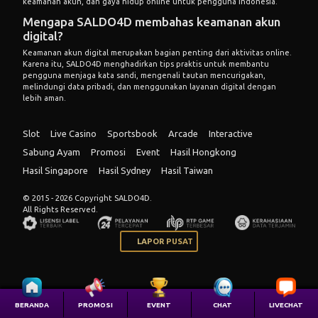
keamanan akun, dan gaya hidup online untuk pengguna Indonesia.
Mengapa SALDO4D membahas keamanan akun
digital?
Keamanan akun digital merupakan bagian penting dari aktivitas online.
Karena itu, SALDO4D menghadirkan tips praktis untuk membantu
pengguna menjaga kata sandi, mengenali tautan mencurigakan,
melindungi data pribadi, dan menggunakan layanan digital dengan
lebih aman.
Slot
Live Casino
Sportsbook
Arcade
Interactive
Sabung Ayam
Promosi
Event
Hasil Hongkong
Hasil Singapore
Hasil Sydney
Hasil Taiwan
© 2015 - 2026 Copyright SALDO4D.
All Rights Reserved.
LAPOR PUSAT
BERANDA
PROMOSI
EVENT
CHAT
LIVECHAT