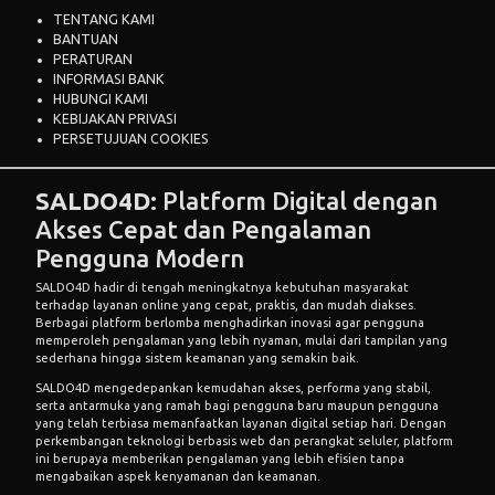
TENTANG KAMI
BANTUAN
PERATURAN
INFORMASI BANK
HUBUNGI KAMI
KEBIJAKAN PRIVASI
PERSETUJUAN COOKIES
SALDO4D
: Platform Digital dengan
Akses Cepat dan Pengalaman
Pengguna Modern
SALDO4D
hadir di tengah meningkatnya kebutuhan masyarakat
terhadap layanan online yang cepat, praktis, dan mudah diakses.
Berbagai platform berlomba menghadirkan inovasi agar pengguna
memperoleh pengalaman yang lebih nyaman, mulai dari tampilan yang
sederhana hingga sistem keamanan yang semakin baik.
SALDO4D mengedepankan kemudahan akses, performa yang stabil,
serta antarmuka yang ramah bagi pengguna baru maupun pengguna
yang telah terbiasa memanfaatkan layanan digital setiap hari. Dengan
perkembangan teknologi berbasis web dan perangkat seluler, platform
ini berupaya memberikan pengalaman yang lebih efisien tanpa
mengabaikan aspek kenyamanan dan keamanan.