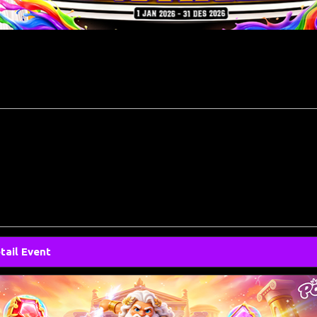
tail Event