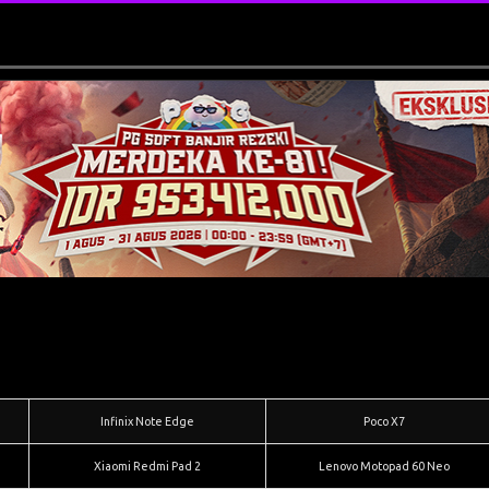
Infinix Note Edge
Poco X7
Xiaomi Redmi Pad 2
Lenovo Motopad 60 Neo