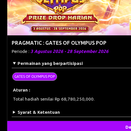
PRAGMATIC : GATES OF OLYMPUS POP
Periode :
3 Agustus 2026 - 28 September 2026
Permainan yang berpartisipasi
GATES OF OLYMPUS POP
Aturan :
Total hadiah senilai Rp 68,780,250,000.
Syarat & Ketentuan
De