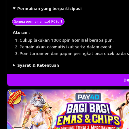
Permainan yang berpartisipasi
Semua permainan slot PGSoft
Aturan :
Cukup lakukan 100x spin nominal berapa pun.
Pemain akan otomatis ikut serta dalam event.
Poin turnamen dan papan peringkat bisa dicek pada 
Syarat & Ketentuan
De