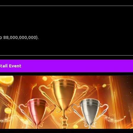
Rp 88,000,000,000).
tail Event