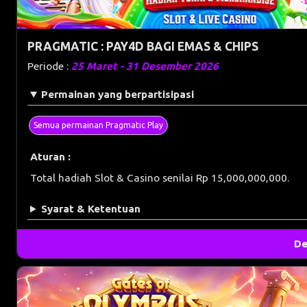
PRAGMATIC : PAY4D BAGI EMAS & CHIPS
Periode :
25 Maret - 31 Desember 2026
Permainan yang berpartisipasi
Semua permainan Pragmatic Play
Aturan :
Total hadiah Slot & Casino senilai Rp 15,000,000,000.
Syarat & Ketentuan
De