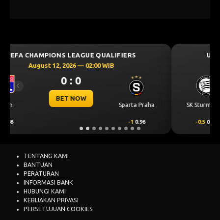
UEFA CHAMPIONS LEAGUE QUALIFIERS
August 12, 2026 — 01:30 WIB
0 : 0
Previous
Next
BET NOW
SK Sturm Graz
Fenerbahce
-0.5
0.95
0.5
0.87
TENTANG KAMI
BANTUAN
PERATURAN
INFORMASI BANK
HUBUNGI KAMI
KEBIJAKAN PRIVASI
PERSETUJUAN COOKIES