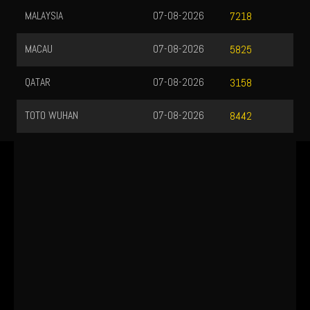
MALAYSIA
07-08-2026
7218
MACAU
07-08-2026
5825
QATAR
07-08-2026
3158
TOTO WUHAN
07-08-2026
8442