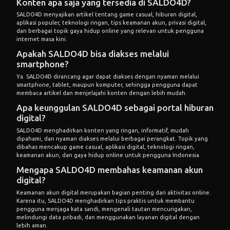
Konten apa saja yang tersedia di SALDO4D?
SALDO4D menyajikan artikel tentang game casual, hiburan digital,
aplikasi populer, teknologi ringan, tips keamanan akun, privasi digital,
dan berbagai topik gaya hidup online yang relevan untuk pengguna
internet masa kini.
Apakah SALDO4D bisa diakses melalui
smartphone?
Ya. SALDO4D dirancang agar dapat diakses dengan nyaman melalui
smartphone, tablet, maupun komputer, sehingga pengguna dapat
membaca artikel dan menjelajahi konten dengan lebih mudah.
Apa keunggulan SALDO4D sebagai portal hiburan
digital?
SALDO4D menghadirkan konten yang ringan, informatif, mudah
dipahami, dan nyaman diakses melalui berbagai perangkat. Topik yang
dibahas mencakup game casual, aplikasi digital, teknologi ringan,
keamanan akun, dan gaya hidup online untuk pengguna Indonesia.
Mengapa SALDO4D membahas keamanan akun
digital?
Keamanan akun digital merupakan bagian penting dari aktivitas online.
Karena itu, SALDO4D menghadirkan tips praktis untuk membantu
pengguna menjaga kata sandi, mengenali tautan mencurigakan,
melindungi data pribadi, dan menggunakan layanan digital dengan
lebih aman.