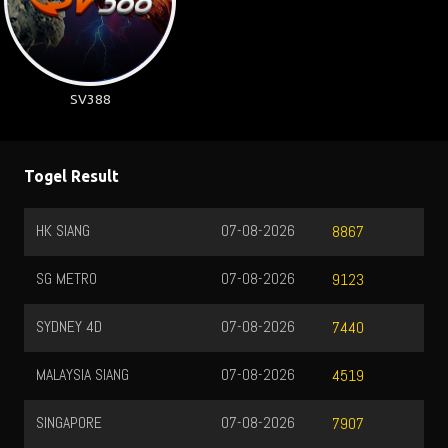
SV388
Togel Result
HK SIANG
07-08-2026
8867
SG METRO
07-08-2026
9123
SYDNEY 4D
07-08-2026
7440
MALAYSIA SIANG
07-08-2026
4519
SINGAPORE
07-08-2026
7907